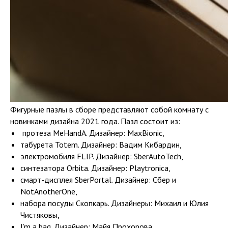
Фигурные пазлы в сборе представляют собой комнату с
новинками дизайна 2021 года. Пазл состоит из:
протеза MeHandA. Дизайнер: MaxBionic,
табурета Totem. Дизайнер: Вадим Кибардин,
электромобиля FLIP. Дизайнер: SberAutoTech,
синтезатора Orbita. Дизайнер: Playtronica,
смарт-дисплея SberPortal. Дизайнер: Сбер и
NotAnotherOne,
набора посуды Скопкарь. Дизайнеры: Михаил и Юлия
Чистяковы,
I’m a bag. Дизайнер: Майя Прохорова,